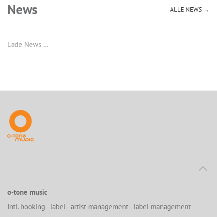
News
ALLE NEWS →
Lade News …
o-tone music
Intl. booking - label - artist management - label management -